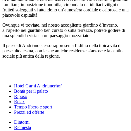
familiare, in posizione tranquilla, circondato da idilliaci vitigni e
frutteti soleggiati vi attendono un’atmosfera cordiale e calorosa e una
piacevole ospitalità.
Ovunque vi troviate, nel nostro accogliente giardino d’inverno,
all’aperto nel giardino ben curato o sulla terrazza, potrete godere di
una splendida vista su un paesaggio mozzafiato.
Il paese di Andriano stesso rappresenta l’idillio della tipica vita di
paese altoatesina, con le sue antiche residenze sfarzose e la cantina
sociale più antica della regione.
Hotel Garni Andrianerhof
Bontà per il palato
Riposo
Relax
Tempo libero e sport
Prezzi ed offerte
Dintorni
Richiesta